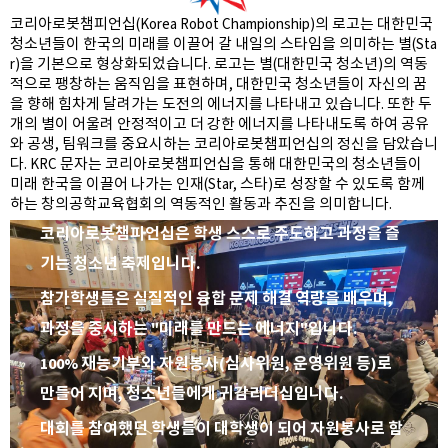
코리아로봇챔피언십(Korea Robot Championship)의 로고는 대한민국
청소년들이 한국의 미래를 이끌어 갈 내일의 스타임을 의미하는 별(Sta
r)을 기본으로 형상화되었습니다. 로고는 별(대한민국 청소년)의 역동
적으로 팽창하는 움직임을 표현하며, 대한민국 청소년들이 자신의 꿈
을 향해 힘차게 달려가는 도전의 에너지를 나타내고 있습니다. 또한 두
개의 별이 어울려 안정적이고 더 강한 에너지를 나타내도록 하여 공유
와 공생, 팀워크를 중요시하는 코리아로봇챔피언십의 정신을 담았습니
다. KRC 문자는 코리아로봇챔피언십을 통해 대한민국의 청소년들이
미래 한국을 이끌어 나가는 인재(Star, 스타)로 성장할 수 있도록 함께
하는 창의공학교육협회의 역동적인 활동과 추진을 의미합니다.
코리아로봇챔피언십은 학생 스스로 주도하고 과정을 즐
기는 청소년 축제입니다.
참가학생들은 실질적인 융합 문제 해결 역량을 배우며,
과정을 중시하는 "미래를 만드는 에너지"입니다.
100% 재능기부와 자원봉사(심사위원, 운영위원 등)로
만들어 지며, 청소년들에게 귀감리더십입니다.
대회를 참여했던 학생들이 대학생이 되어 자원봉사로 함