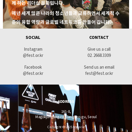
께 하는 리더십 문화입니다.
매년 세계 많은 나라의 청소년들과 교류하면서 세계적 수
준의 융합 역량과 글로벌 네트워크를 만들어 갑니다.
SOCIAL
CONTACT
Instagram
Give us a call
@fest.or.kr
02. 2668.3309
Facebook
Send us an email
@fest.or.kr
fest@fest.or.kr
ADDRESS
161-8,
Magokjungang-ro, Gangseo-gu, Seoul
Copyright © 2025 fest.or.kr